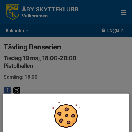
ÅBY SKYTTEKLUBB
Välkommen
Logga in
Kalender
Tävling Banserien
Tisdag 19 maj, 18:00-20:00
Pistolhallen
Samling: 18:00