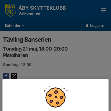
ÅBY SKYTTEKLUBB
Välkommen
Logga in
Kalender
Tävling Banserien
Torsdag 21 maj, 18:00-20:00
Pistolhallen
Samling: 18:00