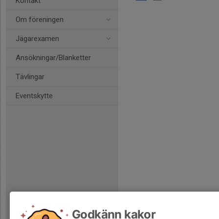
Kontakt
Om föreningen
Jägarexamen
Ansökningar/Blanketter
Tävlingar
Eventskytte
Godkänn kakor