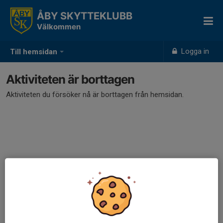
ÅBY SKYTTEKLUBB
Välkommen
Logga in
Till hemsidan
Aktiviteten är borttagen
Aktiviteten du försöker nå är borttagen från hemsidan.