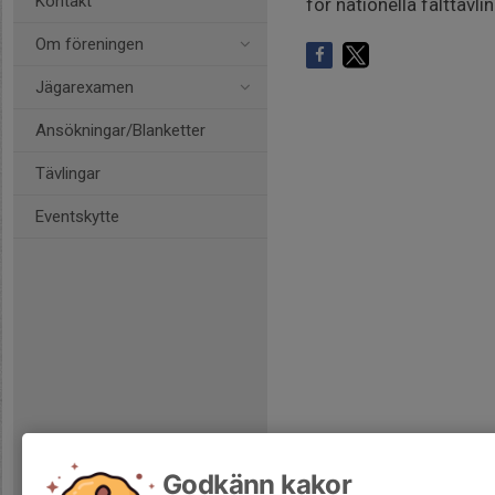
Kontakt
för nationella fälttävl
Om föreningen
Jägarexamen
Ansökningar/Blanketter
Tävlingar
Eventskytte
Godkänn kakor