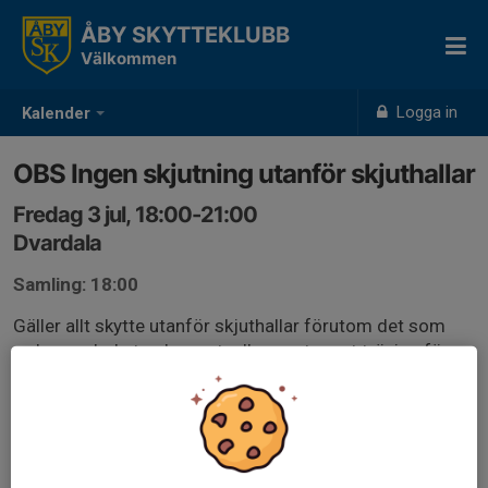
ÅBY SKYTTEKLUBB
Välkommen
Logga in
Kalender
OBS Ingen skjutning utanför skjuthallar
Fredag 3 jul, 18:00-21:00
Dvardala
Samling: 18:00
Gäller allt skytte utanför skjuthallar förutom det som
redan var bokat och eventuella event samt träning för
nationella fälttävlingar som är godkänt av banchef.