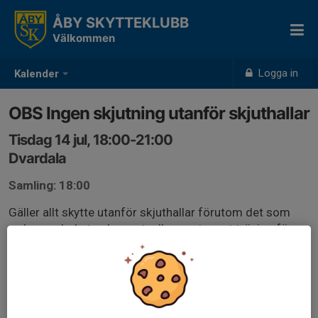
ÅBY SKYTTEKLUBB
Välkommen
Logga in
Kalender
OBS Ingen skjutning utanför skjuthallar
Tisdag 14 jul, 18:00-21:00
Dvardala
Samling: 18:00
Gäller allt skytte utanför skjuthallar förutom det som
redan var bokat och eventuella event samt träning för
nationella fälttävlingar som är godkänt av banchef.