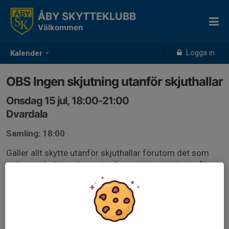
ÅBY SKYTTEKLUBB
Välkommen
Logga in
Kalender
OBS Ingen skjutning utanför skjuthallar
Onsdag 15 jul, 18:00-21:00
Dvardala
Samling: 18:00
Gäller allt skytte utanför skjuthallar förutom det som
redan var bokat och eventuella event samt träning för
nationella fälttävlingar som är godkänt av banchef.