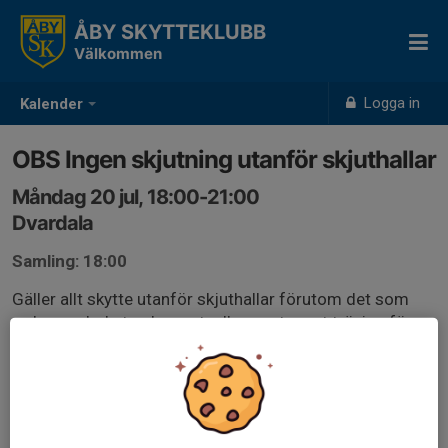
ÅBY SKYTTEKLUBB
Välkommen
Logga in
Kalender
OBS Ingen skjutning utanför skjuthallar
Måndag 20 jul, 18:00-21:00
Dvardala
Samling: 18:00
Gäller allt skytte utanför skjuthallar förutom det som
redan var bokat och eventuella event samt träning för
nationella fälttävlingar som är godkänt av banchef.