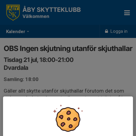
ÅBY SKYTTEKLUBB
Välkommen
Logga in
Kalender
OBS Ingen skjutning utanför skjuthallar
Tisdag 21 jul, 18:00-21:00
Dvardala
Samling: 18:00
Gäller allt skytte utanför skjuthallar förutom det som
redan var bokat och eventuella event samt träning för
nationella fälttävlingar som är godkänt av banchef.