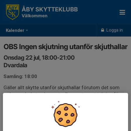
ÅBY SKYTTEKLUBB
Välkommen
Logga in
Kalender
OBS Ingen skjutning utanför skjuthallar
Onsdag 22 jul, 18:00-21:00
Dvardala
Samling: 18:00
Gäller allt skytte utanför skjuthallar förutom det som
redan var bokat och eventuella event samt träning för
nationella fälttävlingar som är godkänt av banchef.