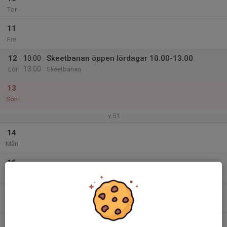
Tor
11
Fre
12
10:00
Skeetbanan öppen lördagar 10.00-13.00
13:00
Lör
Skeetbanan
13
Sön
v.51
14
Mån
15
Tis
16
Ons
17