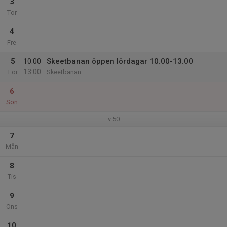
3
Tor
4
Fre
5
10:00
Skeetbanan öppen lördagar 10.00-13.00
13:00
Lör
Skeetbanan
6
Sön
v.50
7
Mån
8
Tis
9
Ons
10