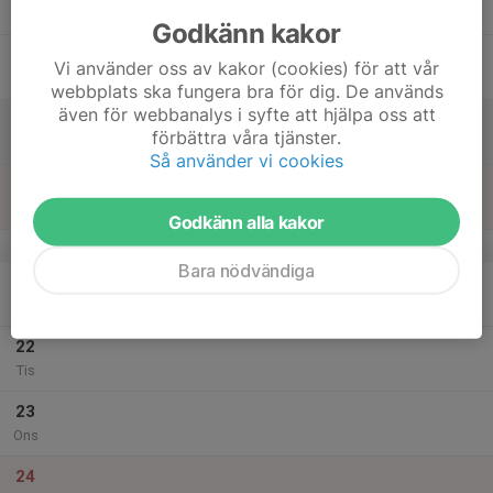
Tor
Godkänn kakor
18
Vi använder oss av kakor (cookies) för att vår
Fre
webbplats ska fungera bra för dig. De används
även för webbanalys i syfte att hjälpa oss att
19
10:00
Skeetbanan öppen lördagar 10.00-13.00
förbättra våra tjänster.
13:00
Lör
Skeetbanan
Så använder vi cookies
20
Sön
Godkänn alla kakor
v.52
Bara nödvändiga
21
Mån
22
Tis
23
Ons
24