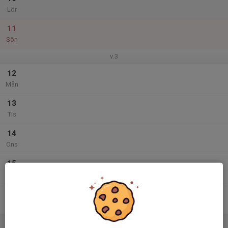
Lör
11
Sön
v.3
12
Mån
13
Tis
14
Ons
15
Tor
16
Fre
17