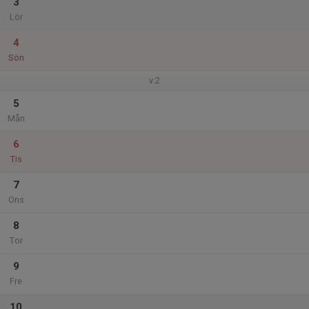
3
Lör
4
Sön
v.2
5
Mån
6
Tis
7
Ons
8
Tor
9
Fre
10