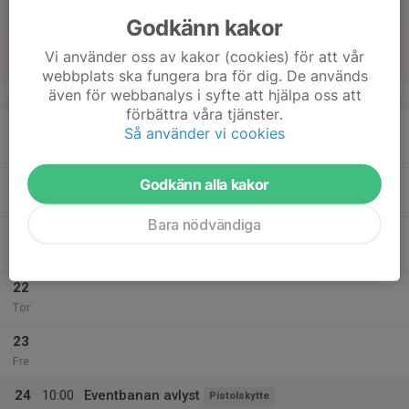
Lör
Godkänn kakor
18
Vi använder oss av kakor (cookies) för att vår
Sön
webbplats ska fungera bra för dig. De används
även för webbanalys i syfte att hjälpa oss att
v.4
förbättra våra tjänster.
19
Så använder vi cookies
Mån
20
Godkänn alla kakor
Tis
Bara nödvändiga
21
Ons
22
Tor
23
Fre
24
10:00
Eventbanan avlyst
Pistolskytte