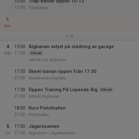
10:00
Trap-banan öppen 10-13
13:00
Trapbanan
3
Sön
v.19
4
15:00
Älgbanan avlyst på städning av garage
17:00
Mån
Viltmål
Viltmål och älgbanan
17:30
Skeet-banan öppen från 17:30
21:00
Skeetbanan Dvardala
17:30
Öppen Träning På Löpende Älg
Viltmål
21:00
Viltmål/Älgbanan
18:00
Kurs Pistolhallen
21:00
Pistolhallen
5
17:30
Jägarexamen
21:00
Tis
Älgbanan + Jägarkastaren