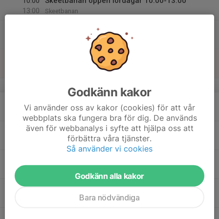
10:00
Skeetbanan öppen lördagar 10.00-13.00
13:00
Skeetbanan
10:00
Trap-banan öppen 10-13
13:00
Trapbanan
17
09:00
Jägarexamen
17:00
Sön
Älgbanan + Jägarkastaren
v.21
Godkänn kakor
18
17:00
Trap-banan bokad 17-19
Lerduva
Vi använder oss av kakor (cookies) för att vår
19:00
Mån
Trapbanan
webbplats ska fungera bra för dig. De används
även för webbanalys i syfte att hjälpa oss att
17:30
Skeet-banan öppen från 17:30
förbättra våra tjänster.
21:00
Skeetbanan Dvardala
Så använder vi cookies
17:30
Öppen Träning På Löpende Älg
Viltmål
21:00
Viltmål/Älgbanan
Godkänn alla kakor
18:00
Kurs Pistolhallen
Bara nödvändiga
21:00
Pistolhallen
19
17:00
Järnbanan avlyst för event
Pistolskytte