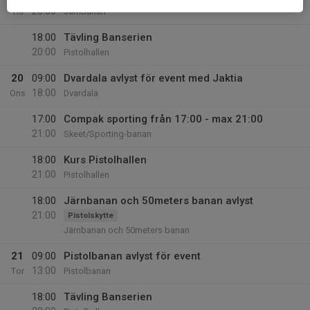
20:00
Tis
Järnbanan
18:00
Tävling Banserien
20:00
Pistolhallen
20
09:00
Dvardala avlyst för event med Jaktia
18:00
Ons
Dvardala
17:00
Compak sporting från 17:00 - max 21:00
21:00
Skeet/Sporting-banan
18:00
Kurs Pistolhallen
21:00
Pistolhallen
18:00
Järnbanan och 50meters banan avlyst
21:00
Pistolskytte
Järnbanan och 50meters banan
21
09:00
Pistolbanan avlyst för event
13:00
Tor
Pistolbanan
18:00
Tävling Banserien