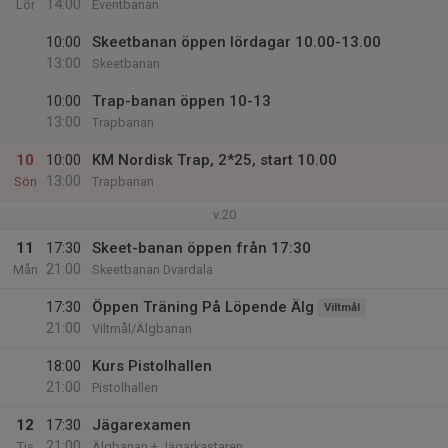
14:00
Lör
Eventbanan
10:00
Skeetbanan öppen lördagar 10.00-13.00
13:00
Skeetbanan
10:00
Trap-banan öppen 10-13
13:00
Trapbanan
10
10:00
KM Nordisk Trap, 2*25, start 10.00
13:00
Sön
Trapbanan
v.20
11
17:30
Skeet-banan öppen från 17:30
21:00
Mån
Skeetbanan Dvardala
17:30
Öppen Träning På Löpende Älg
Viltmål
21:00
Viltmål/Älgbanan
18:00
Kurs Pistolhallen
21:00
Pistolhallen
12
17:30
Jägarexamen
21:00
Tis
Älgbanan + Jägarkastaren