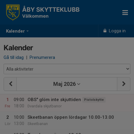
ÅBY SKYTTEKLUBB
Välkommen
Logga in
Kalender
Kalender
Gå till idag
|
Prenumerera
Maj 2026
1
09:00
OBS" glöm inte skjuttiden
Pistolskytte
18:00
Fre
Dvardala skjutbanor
2
10:00
Skeetbanan öppen lördagar 10.00-13.00
13:00
Lör
Skeetbanan