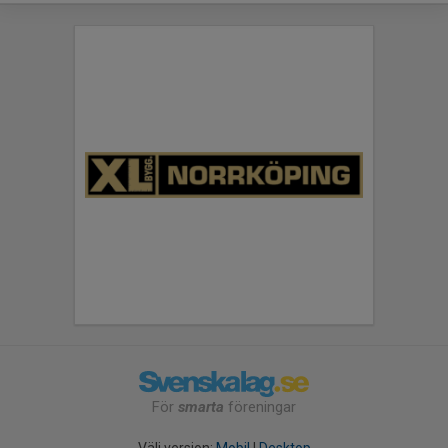
För
smarta
föreningar