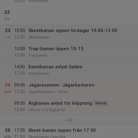
20:00
Pistolhallen
22
Fre
23
10:00
Skeetbanan öppen lördagar 10.00-13.00
13:00
Lör
Skeetbanan
10:00
Trap-banan öppen 10-13
13:00
Trapbanan
14:00
Eventbanan avlyst Sebbe
17:00
Eventbanan
24
09:00
Jägarexamen- Jägarkastaren
12:00
Sön
Jägarkastaren + Haren
09:00
Älgbanan avlyst för klippning
Viltmål
10:00
Viltmål och älgbanan
v.22
25
17:30
Skeet-banan öppen från 17:30
21:00
Mån
Skeetbanan Dvardala