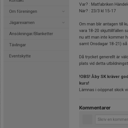
Kontakt
Var? : Matfabriken Hände
När? : 23/3 kl 15-17
Om föreningen
Jägarexamen
Om man blir antagen till 
vara 18-20 skjuttillfälle
Ansökningar/Blanketter
nu att man inte kommer ha
samt Onsdagar 18-21) så
Tävlingar
Eventskytte
Då trycket generellt är väl
plats vid detta utbildningsti
!OBS! Åby SK kräver godk
kurs!
Lämnas i oöppnat skick vi
Kommentarer