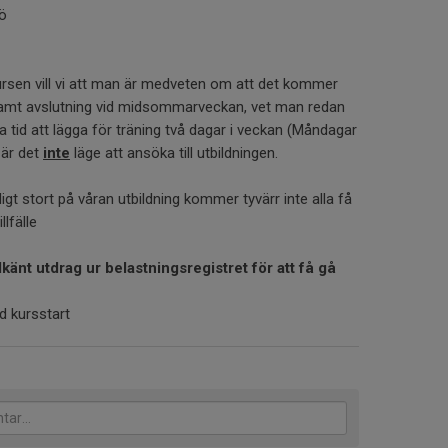
lö
kursen vill vi att man är medveten om att det kommer
n samt avslutning vid midsommarveckan, vet man redan
 tid att lägga för träning två dagar i veckan (Måndagar
 är det
inte
läge att ansöka till utbildningen.
digt stort på våran utbildning kommer tyvärr inte alla få
llfälle
änt utdrag ur belastningsregistret för att få gå
d kursstart