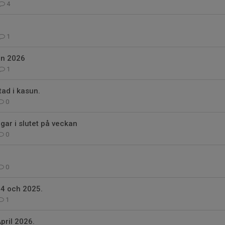
4
1
en 2026
1
tad i kasun.
0
gar i slutet på veckan
0
0
24 och 2025.
1
pril 2026.