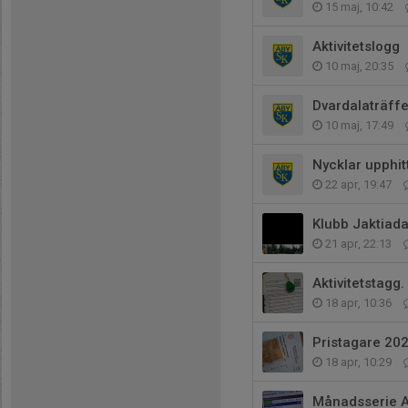
15 maj, 10:42
Aktivitetslogg
10 maj, 20:35
Dvardalaträff
10 maj, 17:49
Nycklar upphit
22 apr, 19:47
Klubb Jaktiada
21 apr, 22:13
Aktivitetstagg.
18 apr, 10:36
Pristagare 20
18 apr, 10:29
Månadsserie A