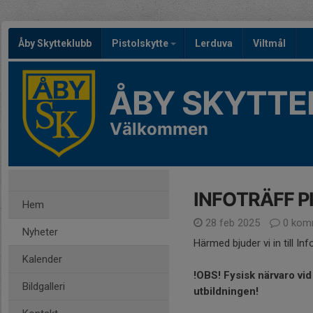
Åby Skytteklubb
Pistolskytte
Lerduva
Viltmål
ÅBY SKYTTE
Välkommen
INFOTRÄFF 
Hem
28 feb 2025
0 kom
Nyheter
Härmed bjuder vi in till Inf
Kalender
!OBS! Fysisk närvaro vid i
Bildgalleri
utbildningen!