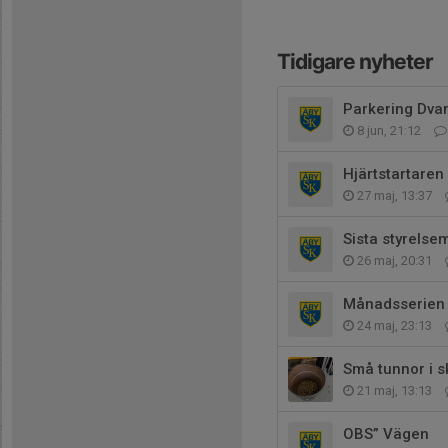
Tidigare nyheter
Parkering Dva
8 jun, 21:12
Hjärtstartaren
27 maj, 13:37
Sista styrels
26 maj, 20:31
Månadsserien
24 maj, 23:13
Små tunnor i sk
21 maj, 13:13
OBS” Vägen