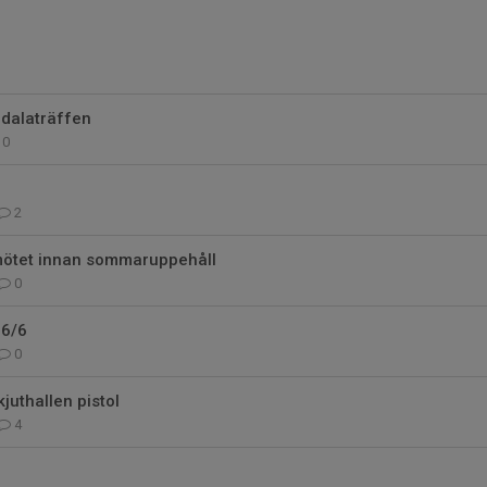
rdalaträffen
0
2
emötet innan sommaruppehåll
0
 6/6
0
juthallen pistol
4