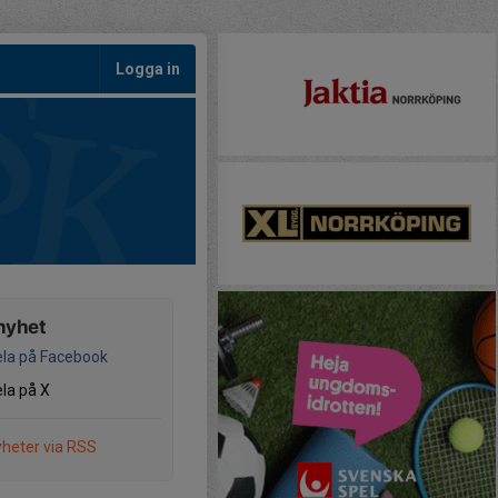
Logga in
nyhet
la på Facebook
la på X
heter via RSS