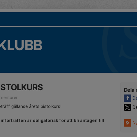
KLUBB
PISTOLKURS
Dela 
mentarer
De
oträff gällande årets pistolkurs!
De
nforträffen är obligatorisk för att bli antagen till
Ny