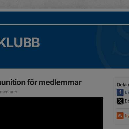
KLUBB
munition för medlemmar
Dela 
mentarer
De
De
Ny