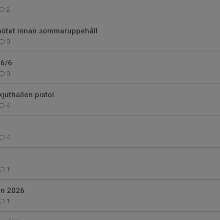
2
emötet innan sommaruppehåll
0
 6/6
0
juthallen pistol
4
4
1
en 2026
1