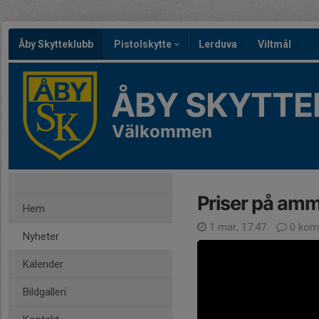
Åby Skytteklubb
Pistolskytte
Lerduva
Viltmål
ÅBY SKYTTE
Välkommen
Priser på am
Hem
1 mar, 17:47
0 kom
Nyheter
Kalender
Bildgalleri