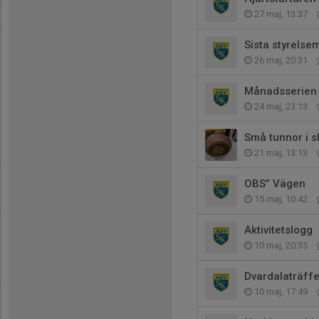
27 maj, 13:37
Sista styrels
26 maj, 20:31
Månadsserien
24 maj, 23:13
Små tunnor i sk
21 maj, 13:13
OBS” Vägen
15 maj, 10:42
Aktivitetslogg
10 maj, 20:35
Dvardalaträff
10 maj, 17:49