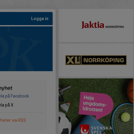
Logga in
nyhet
la på Facebook
la på X
heter via RSS