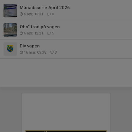
Månadsserie April 2026.
6 apr, 13:31
0
Obs” träd på vägen
6 apr, 12:21
5
Div vapen
16 mar, 09:38
3