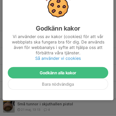
Tidigare nyheter
Godkänn kakor
Vi använder oss av kakor (cookies) för att vår
Parkering Dvardalaträffen
webbplats ska fungera bra för dig. De används
8 jun, 21:12
0
även för webbanalys i syfte att hjälpa oss att
förbättra våra tjänster.
Hjärtstartaren
Så använder vi cookies
27 maj, 13:37
2
Sista styrelsemötet innan sommaruppehåll
Godkänn alla kakor
26 maj, 20:31
0
Bara nödvändiga
Månadsserien 6/6
24 maj, 23:13
0
Små tunnor i skjuthallen pistol
21 maj, 13:13
4