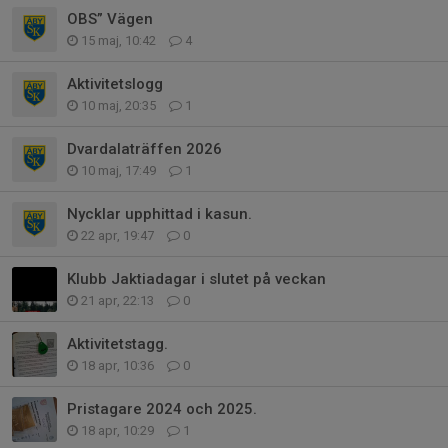
OBS” Vägen
15 maj, 10:42
4
Aktivitetslogg
10 maj, 20:35
1
Dvardalaträffen 2026
10 maj, 17:49
1
Nycklar upphittad i kasun.
22 apr, 19:47
0
Klubb Jaktiadagar i slutet på veckan
21 apr, 22:13
0
Aktivitetstagg.
18 apr, 10:36
0
Pristagare 2024 och 2025.
18 apr, 10:29
1