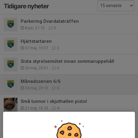
Tidigare nyheter
Parkering Dvardalaträffen
8 jun, 21:12
0
Hjärtstartaren
27 maj, 13:37
2
Sista styrelsemötet innan sommaruppehåll
26 maj, 20:31
0
Månadsserien 6/6
24 maj, 23:13
0
Små tunnor i skjuthallen pistol
21 maj, 13:13
4
OBS” Vägen
15 maj, 10:42
4