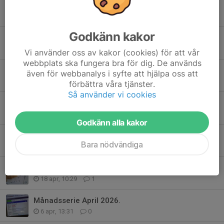
Aktivitetslogg
10 maj, 20:35
1
Godkänn kakor
Dvardalaträffen 2026
10 maj, 17:49
1
Vi använder oss av kakor (cookies) för att vår
webbplats ska fungera bra för dig. De används
Nycklar upphittad i kasun.
även för webbanalys i syfte att hjälpa oss att
22 apr, 19:47
0
förbättra våra tjänster.
Så använder vi cookies
Klubb Jaktiadagar i slutet på veckan
21 apr, 22:13
0
Godkänn alla kakor
Aktivitetstagg.
Bara nödvändiga
18 apr, 10:36
0
Pristagare 2024 och 2025.
18 apr, 10:29
1
Månadsserie April 2026.
6 apr, 13:31
0