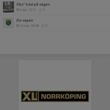
Obs” träd på vägen
6 apr, 12:21
5
Div vapen
16 mar, 09:38
3