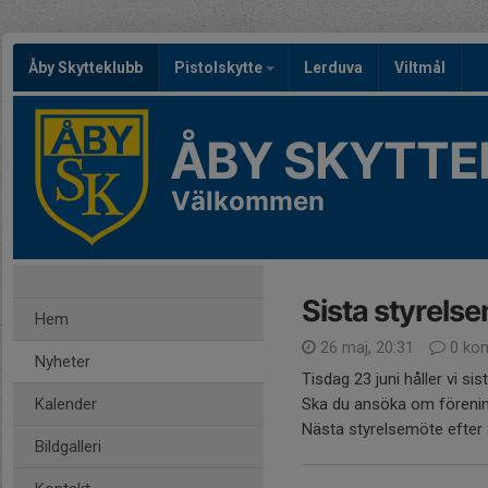
Åby Skytteklubb
Pistolskytte
Lerduva
Viltmål
ÅBY SKYTTE
Välkommen
Sista styrels
Hem
26 maj, 20:31
0 ko
Nyheter
Tisdag 23 juni håller vi s
Kalender
Ska du ansöka om förening
Nästa styrelsemöte efter 23
Bildgalleri