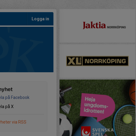
Logga in
nyhet
la på Facebook
la på X
heter via RSS