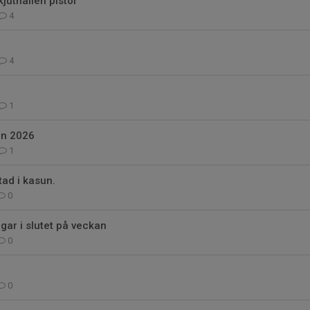
juthallen pistol
4
4
1
en 2026
1
tad i kasun.
0
gar i slutet på veckan
0
0