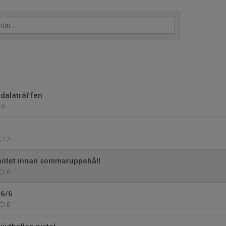
rdalaträffen
0
2
emötet innan sommaruppehåll
0
 6/6
0