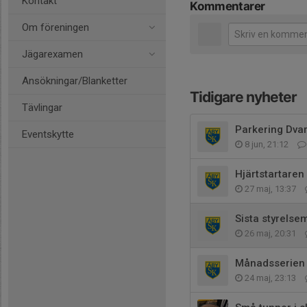
Kontakt
Kommentarer
Om föreningen
Jägarexamen
Ansökningar/Blanketter
Tidigare nyheter
Tävlingar
Parkering Dva
Eventskytte
8 jun, 21:12
Hjärtstartaren
27 maj, 13:37
Sista styrels
26 maj, 20:31
Månadsserien
24 maj, 23:13