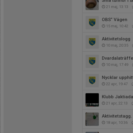
Små tunnor i sk
21 maj, 13:13
OBS” Vägen
15 maj, 10:42
Aktivitetslogg
10 maj, 20:35
Dvardalaträff
10 maj, 17:49
Nycklar upphit
22 apr, 19:47
Klubb Jaktiada
21 apr, 22:13
Aktivitetstagg.
18 apr, 10:36