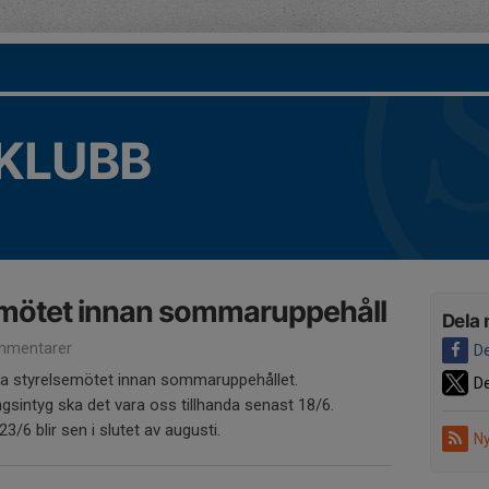
KLUBB
emötet innan sommaruppehåll
Dela 
mmentarer
De
ista styrelsemötet innan sommaruppehållet.
De
sintyg ska det vara oss tillhanda senast 18/6.
/6 blir sen i slutet av augusti.
Ny