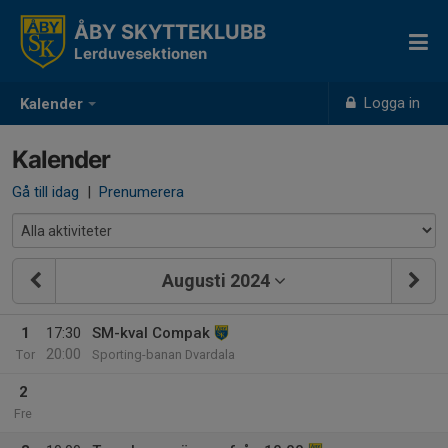
ÅBY SKYTTEKLUBB
Lerduvesektionen
Logga in
Kalender
Kalender
Gå till idag
|
Prenumerera
Augusti 2024
1
17:30
SM-kval Compak
20:00
Tor
Sporting-banan Dvardala
2
Fre