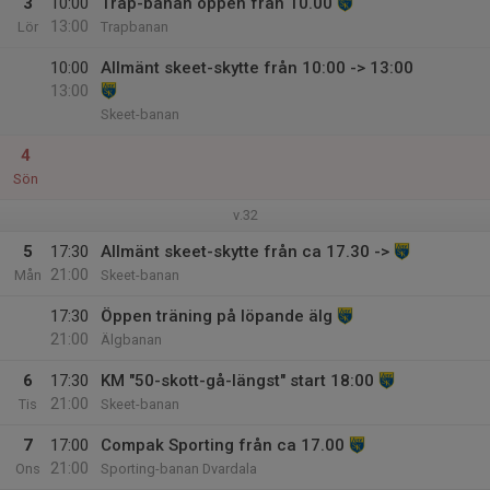
3
10:00
Trap-banan öppen från 10.00
13:00
Lör
Trapbanan
10:00
Allmänt skeet-skytte från 10:00 -> 13:00
13:00
Skeet-banan
4
Sön
v.32
5
17:30
Allmänt skeet-skytte från ca 17.30 ->
21:00
Mån
Skeet-banan
17:30
Öppen träning på löpande älg
21:00
Älgbanan
6
17:30
KM "50-skott-gå-längst" start 18:00
21:00
Tis
Skeet-banan
7
17:00
Compak Sporting från ca 17.00
21:00
Ons
Sporting-banan Dvardala