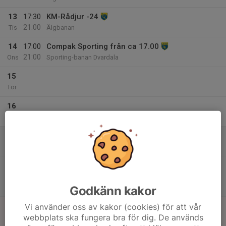
13
17:30
KM-Rådjur -24
21:00
Tis
Älgbanan
14
17:00
Compak Sporting från ca 17.00
21:00
Ons
Sporting-banan Dvardala
15
Tor
16
Fre
17
10:00
Trap-banan öppen från 10.00
13:00
Lör
Trapbanan
10:00
Allmänt skeet-skytte från 10:00 -> 13:00
13:00
Skeet-banan
Godkänn kakor
18
Vi använder oss av kakor (cookies) för att vår
webbplats ska fungera bra för dig. De används
Sön