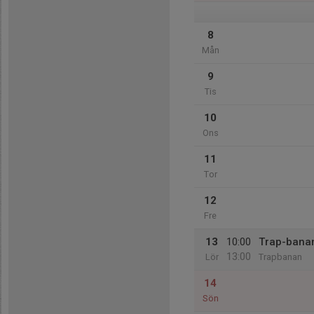
8
Mån
9
Tis
10
Ons
11
Tor
12
Fre
13
10:00
Trap-banan
13:00
Lör
Trapbanan
14
Sön