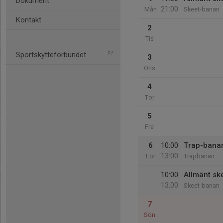
Dokument
21:00
Mån
Skeet-banan
Kontakt
2
Tis
Sportskytteförbundet
3
Ons
4
Tor
5
Fre
6
10:00
Trap-banan
13:00
Lör
Trapbanan
10:00
Allmänt ske
13:00
Skeet-banan
7
Sön