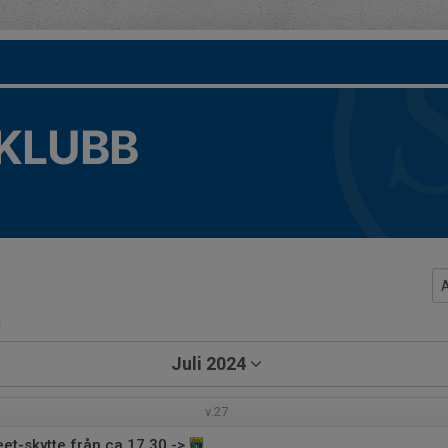
KLUBB
a
Juli 2024
v.27
et-skytte från ca 17.30 ->