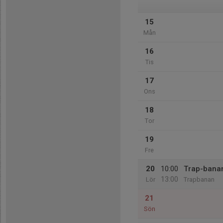
15
Mån
16
Tis
17
Ons
18
Tor
19
Fre
20
10:00
Trap-banan
13:00
Lör
Trapbanan
21
Sön