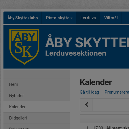
Åby Skytteklubb
Pistolskytte
Lerduva
Viltmål
ÅBY SKYTTE
Lerduvesektionen
Kalender
Hem
Gå till idag
|
Prenumerer
Nyheter
Kalender
Bildgalleri
1
17:30
Allmänt ske