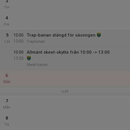
3
Tor
4
Fre
5
10:00
Trap-banan stängd för säsongen
13:00
Lör
Trapbanan
10:00
Allmänt skeet-skytte från 10:00 -> 13:00
13:00
Skeet-banan
6
Sön
v.41
7
Mån
8
Tis