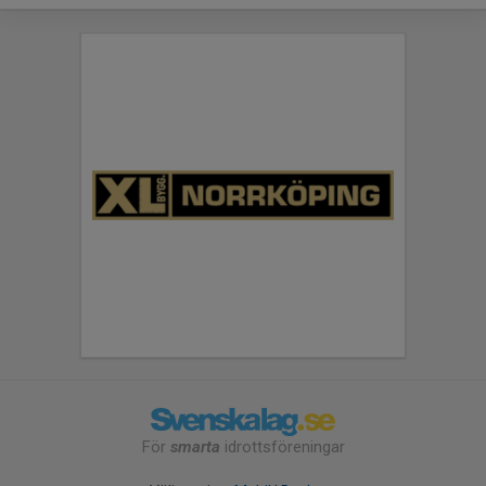
För
smarta
idrottsföreningar