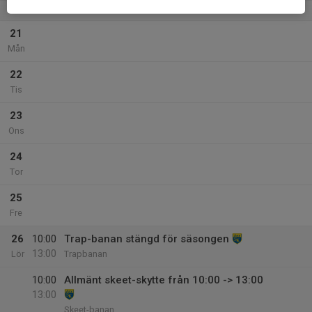
v.43
21
Mån
22
Tis
23
Ons
24
Tor
25
Fre
26
10:00
Trap-banan stängd för säsongen
13:00
Lör
Trapbanan
10:00
Allmänt skeet-skytte från 10:00 -> 13:00
13:00
Skeet-banan