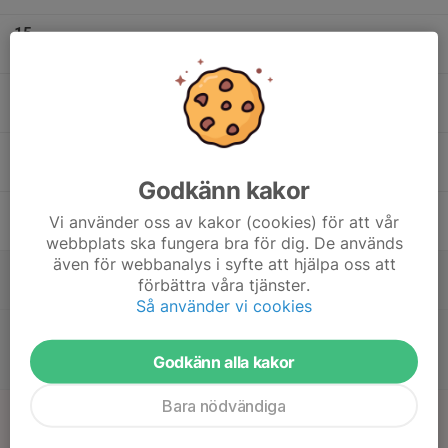
15
Tis
16
Ons
17
Tor
Godkänn kakor
18
Vi använder oss av kakor (cookies) för att vår
Fre
webbplats ska fungera bra för dig. De används
även för webbanalys i syfte att hjälpa oss att
19
10:00
Trap-banan stängd för säsongen
förbättra våra tjänster.
13:00
Lör
Trapbanan
Så använder vi cookies
10:00
Allmänt skeet-skytte från 10:00 -> 13:00
13:00
Godkänn alla kakor
Skeet-banan
Bara nödvändiga
20
Sön