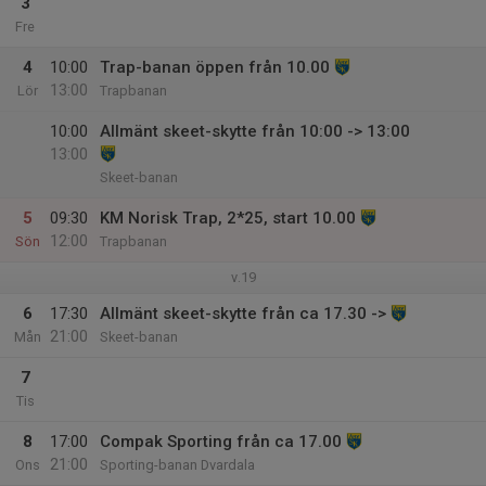
3
Fre
4
10:00
Trap-banan öppen från 10.00
13:00
Lör
Trapbanan
10:00
Allmänt skeet-skytte från 10:00 -> 13:00
13:00
Skeet-banan
5
09:30
KM Norisk Trap, 2*25, start 10.00
12:00
Sön
Trapbanan
v.19
6
17:30
Allmänt skeet-skytte från ca 17.30 ->
21:00
Mån
Skeet-banan
7
Tis
8
17:00
Compak Sporting från ca 17.00
21:00
Ons
Sporting-banan Dvardala