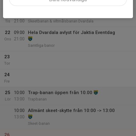
21:00
Mån
Skeet-banan
21
17:30
KM Ryggskottet, start 18, Kula & hagel
21:00
Tis
Skeetbanan & viltmålsbanan Dvardala
22
09:00
Hela Dvardala avlyst för Jaktia Eventdag
21:00
Ons
Samtliga banor
23
Tor
24
Fre
25
10:00
Trap-banan öppen från 10.00
13:00
Lör
Trapbanan
10:00
Allmänt skeet-skytte från 10:00 -> 13:00
13:00
Skeet-banan
26