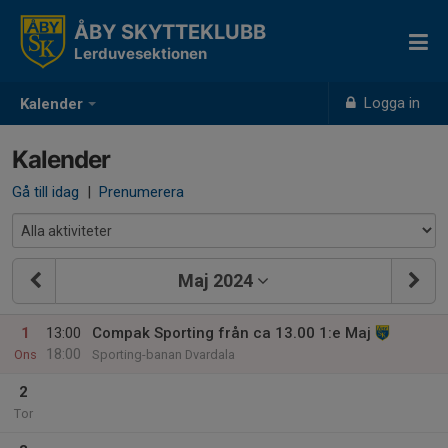
ÅBY SKYTTEKLUBB
Lerduvesektionen
Logga in
Kalender
Kalender
Gå till idag
|
Prenumerera
Maj 2024
1
13:00
Compak Sporting från ca 13.00 1:e Maj
18:00
Ons
Sporting-banan Dvardala
2
Tor