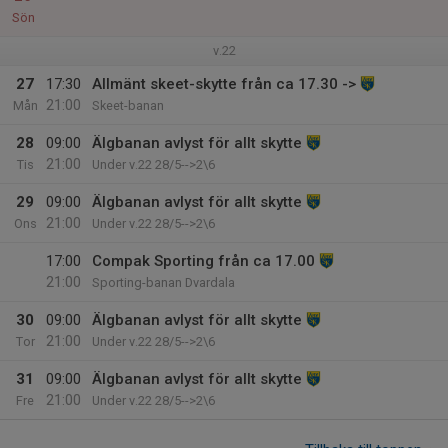
Sön
v.22
27
17:30
Allmänt skeet-skytte från ca 17.30 ->
21:00
Mån
Skeet-banan
28
09:00
Älgbanan avlyst för allt skytte
21:00
Tis
Under v.22 28/5-->2\6
29
09:00
Älgbanan avlyst för allt skytte
21:00
Ons
Under v.22 28/5-->2\6
17:00
Compak Sporting från ca 17.00
21:00
Sporting-banan Dvardala
30
09:00
Älgbanan avlyst för allt skytte
21:00
Tor
Under v.22 28/5-->2\6
31
09:00
Älgbanan avlyst för allt skytte
21:00
Fre
Under v.22 28/5-->2\6