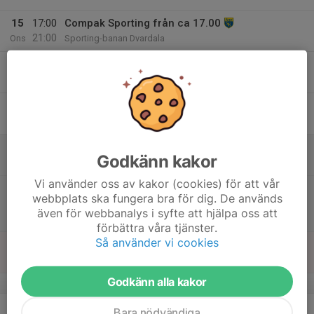
15
17:00
Compak Sporting från ca 17.00
21:00
Ons
Sporting-banan Dvardala
16
Tor
17
Fre
18
10:00
Trap-banan öppen från 10.00
Godkänn kakor
13:00
Lör
Trapbanan
Vi använder oss av kakor (cookies) för att vår
10:00
Allmänt skeet-skytte från 10:00 -> 13:00
webbplats ska fungera bra för dig. De används
13:00
även för webbanalys i syfte att hjälpa oss att
Skeet-banan
förbättra våra tjänster.
Så använder vi cookies
19
Sön
Godkänn alla kakor
v.21
20
17:30
Allmänt skeet-skytte från ca 17.30 ->
Bara nödvändiga