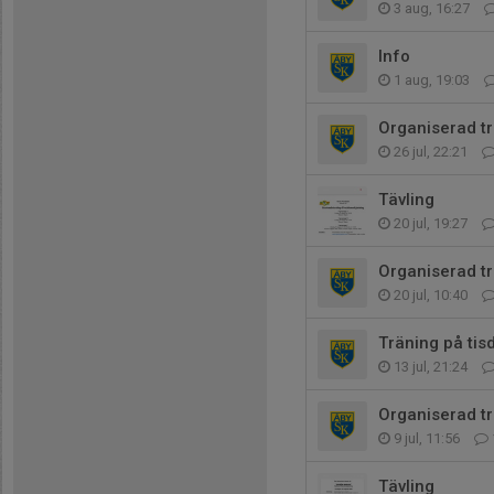
3 aug, 16:27
Info
1 aug, 19:03
Organiserad tr
26 jul, 22:21
Tävling
20 jul, 19:27
Organiserad t
20 jul, 10:40
Träning på tis
13 jul, 21:24
Organiserad t
9 jul, 11:56
Tävling