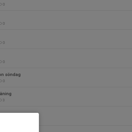
0
0
0
0
on söndag
0
räning
3
0