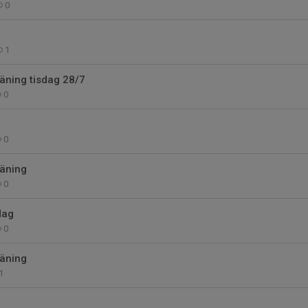
0
1
äning tisdag 28/7
0
0
räning
0
dag
0
räning
1