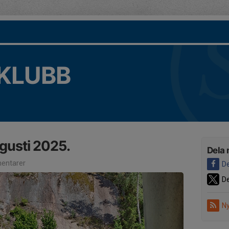
KLUBB
usti 2025.
Dela 
entarer
De
De
Ny