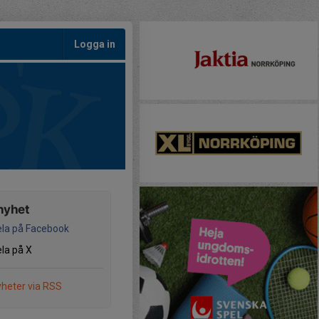
Logga in
nyhet
la på Facebook
la på X
heter via RSS