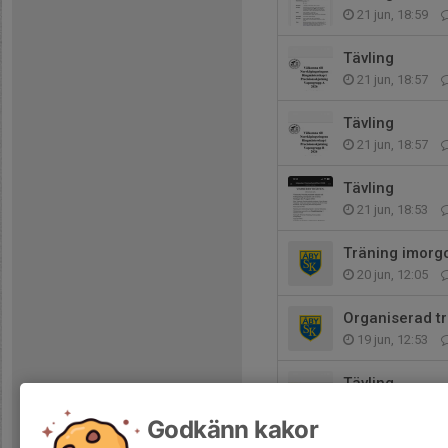
21 jun, 18:59
Tävling
21 jun, 18:57
Tävling
21 jun, 18:57
Tävling
21 jun, 18:53
Träning imorg
20 jun, 12:05
Organiserad t
19 jun, 12:53
Tävling
2 jun, 20:02
Godkänn kakor