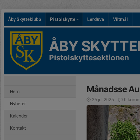
Åby Skytteklubb
Pistolskytte
Lerduva
Viltmål
ÅBY SKYTTE
Pistolskyttesektionen
Månadsse Aug
Hem
25 jul 2025
0 komm
Nyheter
Kalender
Kontakt