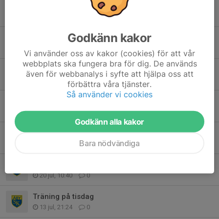
Tidigare nyheter
Godkänn kakor
Organiserad träning
3 aug, 16:27
0
Vi använder oss av kakor (cookies) för att vår
webbplats ska fungera bra för dig. De används
Info
även för webbanalys i syfte att hjälpa oss att
1 aug, 19:03
1
förbättra våra tjänster.
Så använder vi cookies
Organiserad träning tisdag 28/7
26 jul, 22:21
0
Godkänn alla kakor
Tävling
Bara nödvändiga
20 jul, 19:27
0
Organiserad träning
20 jul, 10:40
0
Träning på tisdag
13 jul, 21:24
0