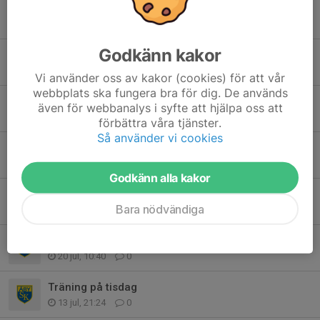
Tidigare nyheter
Godkänn kakor
Organiserad träning
3 aug, 16:27
0
Vi använder oss av kakor (cookies) för att vår
webbplats ska fungera bra för dig. De används
Info
även för webbanalys i syfte att hjälpa oss att
1 aug, 19:03
1
förbättra våra tjänster.
Så använder vi cookies
Organiserad träning tisdag 28/7
26 jul, 22:21
0
Godkänn alla kakor
Tävling
Bara nödvändiga
20 jul, 19:27
0
Organiserad träning
20 jul, 10:40
0
Träning på tisdag
13 jul, 21:24
0