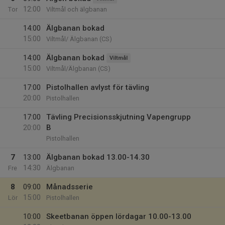
12:00
Tor
Viltmål och älgbanan
14:00
Älgbanan bokad
15:00
Viltmål/ Älgbanan (CS)
14:00
Älgbanan bokad
Viltmål
15:00
Viltmål/Älgbanan (CS)
17:00
Pistolhallen avlyst för tävling
20:00
Pistolhallen
17:00
Tävling Precisionsskjutning Vapengrupp
20:00
B
Pistolhallen
7
13:00
Älgbanan bokad 13.00-14.30
14:30
Fre
Älgbanan
8
09:00
Månadsserie
15:00
Lör
Pistolhallen
10:00
Skeetbanan öppen lördagar 10.00-13.00