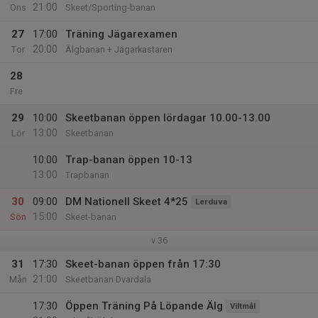
21:00
Ons
Skeet/Sporting-banan
27
17:00
Träning Jägarexamen
20:00
Tor
Älgbanan + Jägarkastaren
28
Fre
29
10:00
Skeetbanan öppen lördagar 10.00-13.00
13:00
Lör
Skeetbanan
10:00
Trap-banan öppen 10-13
13:00
Trapbanan
30
09:00
DM Nationell Skeet 4*25
Lerduva
15:00
Sön
Skeet-banan
v.36
31
17:30
Skeet-banan öppen från 17:30
21:00
Mån
Skeetbanan Dvardala
17:30
Öppen Träning På Löpande Älg
Viltmål