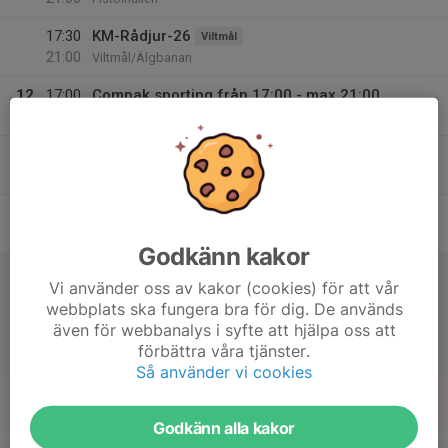
17:30
KM-Rådjur-26
Viltmål
21:00
Viltmål/Älgbanan
12
17:00
Compak sporting från 17:00 - max 21:00
21:00
Ons
Skeet/Sporting-banan
13
Tor
14
Fre
Godkänn kakor
15
10:00
Skeetbanan öppen lördagar 10.00-13.00
Vi använder oss av kakor (cookies) för att vår
13:00
Lör
Skeetbanan
webbplats ska fungera bra för dig. De används
även för webbanalys i syfte att hjälpa oss att
10:00
Trap-banan öppen 10-13
förbättra våra tjänster.
13:00
Trapbanan
Så använder vi cookies
16
Sön
Godkänn alla kakor
v.34