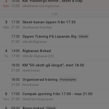
2
10:00
KM "Hallbergs minne", skeet & trap
15:00
Sön
skketbanan och trapbanan
v.32
3
17:30
Skeet-banan öppen från 17:30
21:00
Mån
Skeetbanan Dvardala
17:30
Öppen Träning På Löpande Älg
Viltmål
21:00
Viltmål/Älgbanan
4
14:00
Älgbanan Bokad
17:00
Tis
Viltmål/ Älgbanan (CS)
18:00
KM "50-skott-gå-längst", start 18.00
21:00
skeet-banan
18:00
Organiserad träning
Pistolskytte
21:00
Pistolbanan
5
17:00
Compak sporting från 17:00 - max 21:00
21:00
Ons
Skeet/Sporting-banan
6
09:00
Älgen bokad
Viltmål