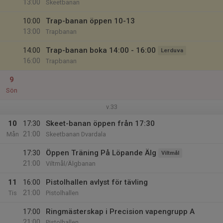
13:00
Skeetbanan
10:00
Trap-banan öppen 10-13
13:00
Trapbanan
14:00
Trap-banan boka 14:00 - 16:00
Lerduva
16:00
Trapbanan
9
Sön
v.33
10
17:30
Skeet-banan öppen från 17:30
21:00
Mån
Skeetbanan Dvardala
17:30
Öppen Träning På Löpande Älg
Viltmål
21:00
Viltmål/Älgbanan
11
16:00
Pistolhallen avlyst för tävling
21:00
Tis
Pistolhallen
17:00
Ringmästerskap i Precision vapengrupp A
21:00
Pistolhallen