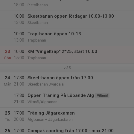
18:00
Pistolbanan
10:00
Skeetbanan öppen lördagar 10.00-13.00
13:00
Skeetbanan
10:00
Trap-banan öppen 10-13
13:00
Trapbanan
23
10:00
KM "Vingeltrap" 2*25, start 10.00
15:00
Sön
Trapbanan
v.35
24
17:30
Skeet-banan öppen från 17:30
21:00
Mån
Skeetbanan Dvardala
17:30
Öppen Träning På Löpande Älg
Viltmål
21:00
Viltmål/Älgbanan
25
17:00
Träning Jägarexamen
20:00
Tis
Älgbanan + Jägarkastaren
26
17:00
Compak sporting från 17:00 - max 21:00