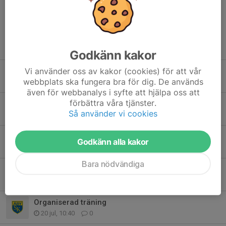
Tidigare nyheter
Godkänn kakor
Vi använder oss av kakor (cookies) för att vår
Organiserad träning
webbplats ska fungera bra för dig. De används
3 aug, 16:27
0
även för webbanalys i syfte att hjälpa oss att
förbättra våra tjänster.
Info
Så använder vi cookies
1 aug, 19:03
1
Organiserad träning tisdag 28/7
Godkänn alla kakor
26 jul, 22:21
0
Bara nödvändiga
Tävling
20 jul, 19:27
0
Organiserad träning
20 jul, 10:40
0