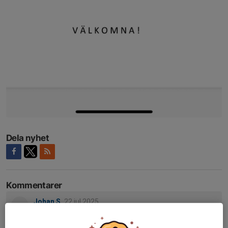
Dela nyhet
Kommentarer
Johan S.
22 jul 2025
Kan tyvärr inte. Är på semester☀️