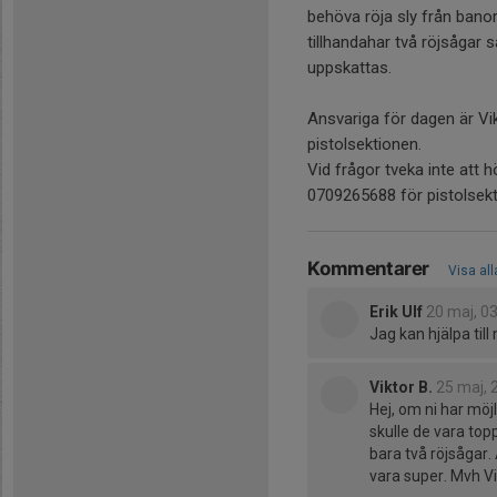
behöva röja sly från ban
tillhandahar två röjsågar 
uppskattas.
Ansvariga för dagen är V
pistolsektionen.
Vid frågor tveka inte att h
0709265688 för pistolsek
Kommentarer
Visa al
Erik Ulf
20 maj, 0
Jag kan hjälpa til
Viktor B.
25 maj, 
Hej, om ni har mö
skulle de vara to
bara två röjsågar.
vara super. Mvh V