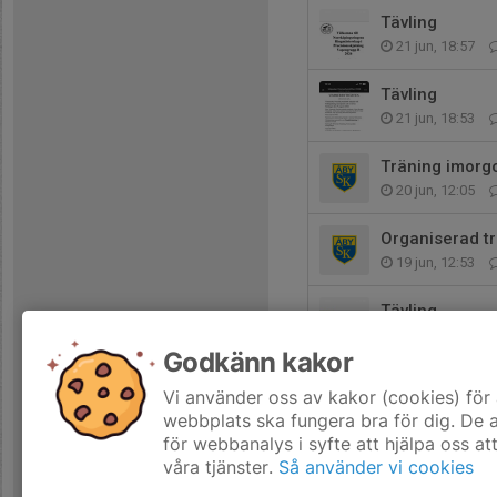
Tävling
21 jun, 18:57
Tävling
21 jun, 18:53
Träning imorg
20 jun, 12:05
Organiserad t
19 jun, 12:53
Tävling
2 jun, 20:02
Godkänn kakor
Klubbtävling
Vi använder oss av kakor (cookies) för 
2 jun, 20:01
webbplats ska fungera bra för dig. De
för webbanalys i syfte att hjälpa oss at
våra tjänster.
Så använder vi cookies