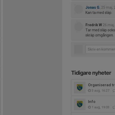
Jonas G.
25 maj, 
Kan ta med släp.
Fredrik W
26 maj,
Tar med släp också
skräp omgången.
Tidigare nyheter
Organiserad t
3 aug, 16:27
Info
1 aug, 19:03