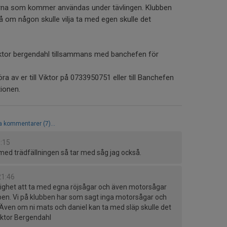
orna som kommer användas under tävlingen. Klubben
så om någon skulle vilja ta med egen skulle det
iktor bergendahl tillsammans med banchefen för
öra av er till Viktor på 0733950751 eller till Banchefen
tionen.
la kommentarer (7)...
3:15
l med trädfällningen så tar med såg jag också.
21:46
jlighet att ta med egna röjsågar och även motorsågar
ppen. Vi på klubben har som sagt inga motorsågar och
 Även om ni mats och daniel kan ta med släp skulle det
iktor Bergendahl