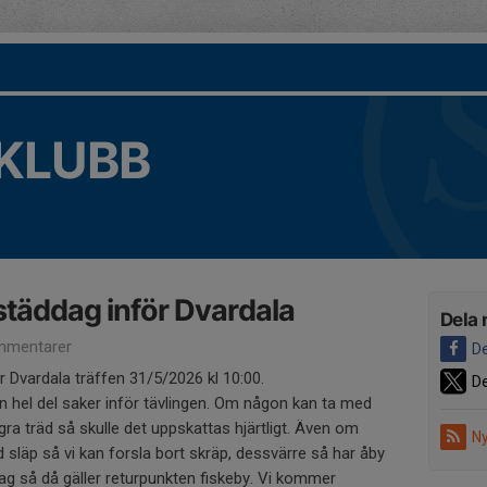
KLUBB
 städdag inför Dvardala
Dela 
mmentarer
De
r Dvardala träffen 31/5/2026 kl 10:00.
De
hel del saker inför tävlingen. Om någon kan ta med
ra träd så skulle det uppskattas hjärtligt. Även om
Ny
släp så vi kan forsla bort skräp, dessvärre så har åby
ag så då gäller returpunkten fiskeby. Vi kommer