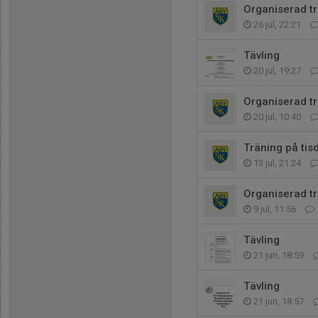
Organiserad tr
26 jul, 22:21
Tävling
20 jul, 19:27
Organiserad t
20 jul, 10:40
Träning på tis
13 jul, 21:24
Organiserad t
9 jul, 11:56
Tävling
21 jun, 18:59
Tävling
21 jun, 18:57