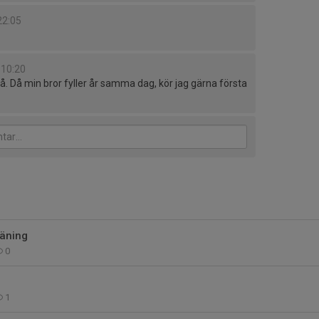
22:05
 10:20
. Då min bror fyller år samma dag, kör jag gärna första
räning
0
1