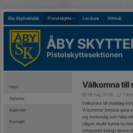
Åby Skytteklubb
Pistolskytte
Lerduva
Viltmål
ÅBY SKYTTE
Pistolskyttesektionen
Välkomna till
Hem
18 maj, 23:28
7 ko
Nyheter
Välkomna till städdag infö
Kalender
Vi kommer behöva göra en 
sig motorsåg och fälla någ
Kontakt
någon skulle kunna ta med 
returpunkt stängt denna d