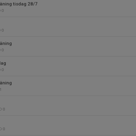
äning tisdag 28/7
0
0
räning
0
dag
0
räning
1
0
0