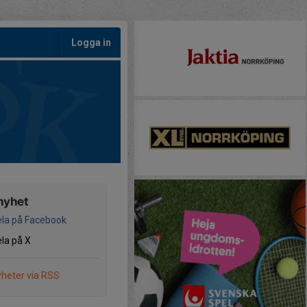
Logga in
nyhet
la på Facebook
la på X
heter via RSS